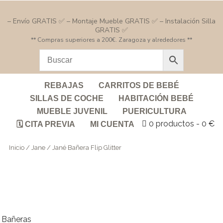
– Envío GRATIS ✅ – Montaje Mueble GRATIS ✅ – Instalación Silla
GRATIS ✅
** Compras superiores a 200€. Zaragoza y alrededores **
REBAJAS
CARRITOS DE BEBÉ
SILLAS DE COCHE
HABITACIÓN BEBÉ
MUEBLE JUVENIL
PUERICULTURA
0 productos
0 €
🗓️ CITA PREVIA
MI CUENTA
Inicio
/
Jane
/ Jané Bañera Flip Glitter
Bañeras