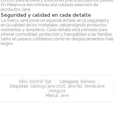
confort para el bebé y soluciones prácticas para los padres.
En Pekenova encontrarás una cuidada selección de
productos Jané.
Seguridad y calidad en cada detalle
La marca Jané pone un especial énfasis en la seguridad y
en la calidad de los materiales, desarrollando productos
resistentes y duraderos. Cada detalle está pensado para
ofrecer comodidad, protección y tranquilidad a las familias,
tanto en paseos cotidianos como en desplazamientos más
largos.
SKU:
6626W T58
Categoría:
Bañeras
Etiquetas:
catalogo jane 2026
,
jane flip
,
tienda jané
zaragoza
Marca:
Jane