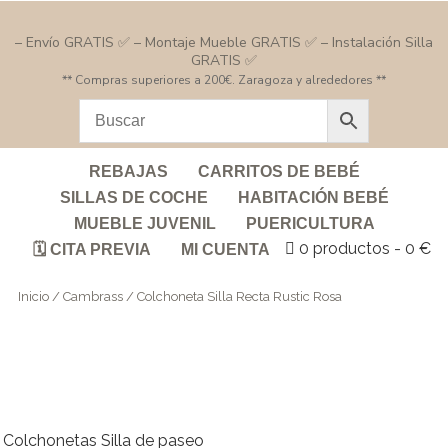
– Envío GRATIS ✅ – Montaje Mueble GRATIS ✅ – Instalación Silla
GRATIS ✅
** Compras superiores a 200€. Zaragoza y alrededores **
REBAJAS
CARRITOS DE BEBÉ
SILLAS DE COCHE
HABITACIÓN BEBÉ
MUEBLE JUVENIL
PUERICULTURA
0 productos
0 €
🗓️ CITA PREVIA
MI CUENTA
Inicio
/
Cambrass
/ Colchoneta Silla Recta Rustic Rosa
Colchonetas Silla de paseo