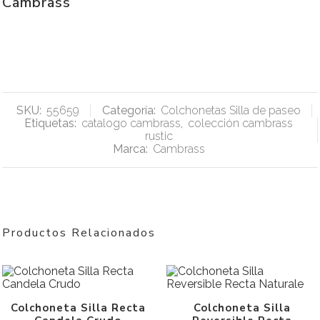
Cambrass
SKU:
55659
Categoría:
Colchonetas Silla de paseo
Etiquetas:
catalogo cambrass
,
colección cambrass
rustic
Marca:
Cambrass
Productos Relacionados
Colchoneta Silla Recta
Colchoneta Silla