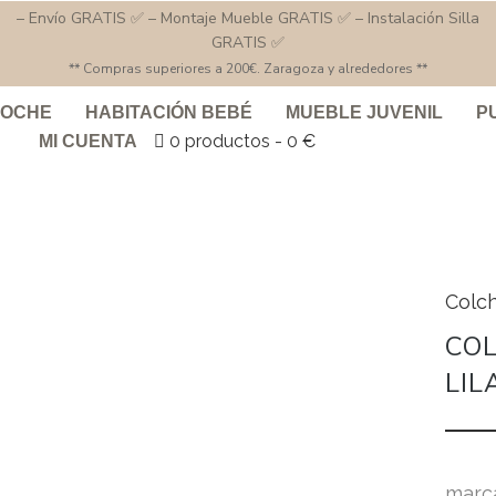
– Envío GRATIS ✅ – Montaje Mueble GRATIS ✅ – Instalación Silla
GRATIS ✅
** Compras superiores a 200€. Zaragoza y alrededores **
COCHE
HABITACIÓN BEBÉ
MUEBLE JUVENIL
P
0 productos
0 €
MI CUENTA
Colch
CO
LIL
marc