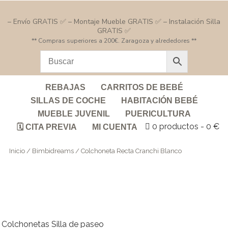
– Envío GRATIS ✅ – Montaje Mueble GRATIS ✅ – Instalación Silla
GRATIS ✅
** Compras superiores a 200€. Zaragoza y alrededores **
REBAJAS
CARRITOS DE BEBÉ
SILLAS DE COCHE
HABITACIÓN BEBÉ
MUEBLE JUVENIL
PUERICULTURA
0 productos
0 €
🗓️ CITA PREVIA
MI CUENTA
Inicio
/
Bimbidreams
/ Colchoneta Recta Cranchi Blanco
Colchonetas Silla de paseo