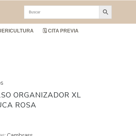
UERICULTURA
🗓️ CITA PREVIA
os
LSO ORGANIZADOR XL
UCA ROSA
as:
Cambrass