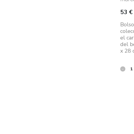
53
€
Bolso
colec
el ca
del b
x 28 