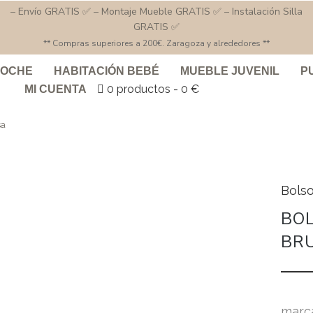
– Envío GRATIS ✅ – Montaje Mueble GRATIS ✅ – Instalación Silla
GRATIS ✅
** Compras superiores a 200€. Zaragoza y alrededores **
COCHE
HABITACIÓN BEBÉ
MUEBLE JUVENIL
P
0 productos
0 €
MI CUENTA
sa
Bols
BO
BR
marc