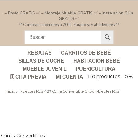
– Envío GRATIS ✅ – Montaje Mueble GRATIS ✅ – Instalación Silla
GRATIS ✅
** Compras superiores a 200€. Zaragoza y alrededores **
REBAJAS
CARRITOS DE BEBÉ
SILLAS DE COCHE
HABITACIÓN BEBÉ
MUEBLE JUVENIL
PUERICULTURA
0 productos
0 €
🗓️ CITA PREVIA
MI CUENTA
Inicio
/
Muebles Ros
/ 27 Cuna Convertible Grow Muebles Ros
Cunas Convertibles