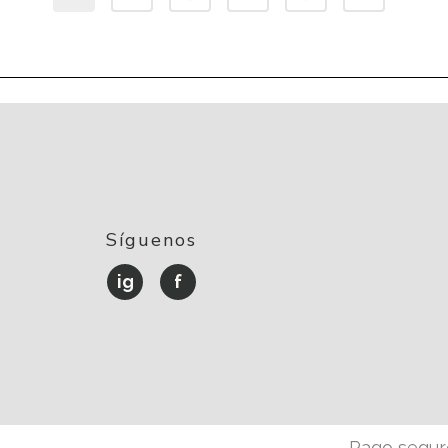
Síguenos
ig
f
Pago seguro