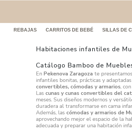
REBAJAS
CARRITOS DE BEBÉ
SILLAS DE 
Habitaciones infantiles de M
Catálogo Bamboo de Muebles
En
Pekenova Zaragoza
te presentamos
infantiles bonitas, prácticas y adaptad
convertibles, cómodas y armarios
, co
Las
cunas y cunas convertibles del c
meses. Sus diseños modernos y versátile
duradera al transformarse en cama infan
Además, las
cómodas y armarios de M
aprovechando mejor el espacio de la ha
adecuada y preparar una habitación infan