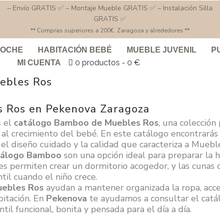
– Envío GRATIS ✅ – Montaje Mueble GRATIS ✅ – Instalación Silla
GRATIS ✅
** Compras superiores a 200€. Zaragoza y alrededores **
COCHE
HABITACIÓN BEBÉ
MUEBLE JUVENIL
P
0 productos
0 €
MI CUENTA
uebles Ros
 Ros en Pekenova Zaragoza
 el
catálogo Bamboo de Muebles Ros
, una colección
as al crecimiento del bebé. En este catálogo encontrará
n el diseño cuidado y la calidad que caracteriza a Muebl
atálogo Bamboo
son una opción ideal para preparar la 
s permiten crear un dormitorio acogedor, y las cunas 
til cuando el niño crece.
uebles Ros
ayudan a mantener organizada la ropa, acces
bitación. En
Pekenova
te ayudamos a consultar el catá
til funcional, bonita y pensada para el día a día.