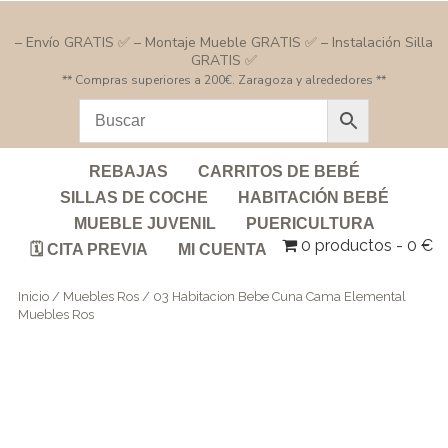
– Envío GRATIS ✅ – Montaje Mueble GRATIS ✅ – Instalación Silla
GRATIS ✅
** Compras superiores a 200€. Zaragoza y alrededores **
REBAJAS
CARRITOS DE BEBÉ
SILLAS DE COCHE
HABITACIÓN BEBÉ
MUEBLE JUVENIL
PUERICULTURA
0 productos
0 €
🗓️ CITA PREVIA
MI CUENTA
Inicio
/
Muebles Ros
/ 03 Habitacion Bebe Cuna Cama Elemental
Muebles Ros