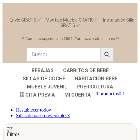
– Envío GRATIS ✅ – Montaje Mueble GRATIS ✅ – Instalación Silla
GRATIS ✅
** Compras superiores a 200€. Zaragoza y alrededores **
REBAJAS
CARRITOS DE BEBÉ
SILLAS DE COCHE
HABITACIÓN BEBÉ
MUEBLE JUVENIL
PUERICULTURA
0 productos
0 €
🗓️ CITA PREVIA
MI CUENTA
Restablecer todo
×
Sillas de paseo reversibles
×
Filtros