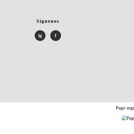
Síguenos
ig
f
Pago segu