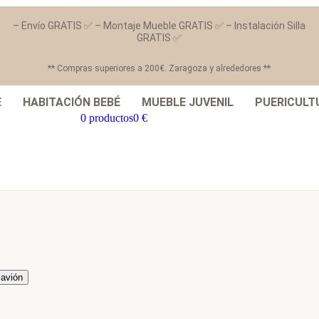
– Envío GRATIS ✅ – Montaje Mueble GRATIS ✅ – Instalación Silla
GRATIS ✅
** Compras superiores a 200€. Zaragoza y alrededores **
E
HABITACIÓN BEBÉ
MUEBLE JUVENIL
PUERICULT
0 productos
0 €
 avión