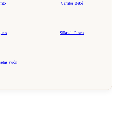
rito
Carritos Bebé
geras
Sillas de Paseo
gadas avión