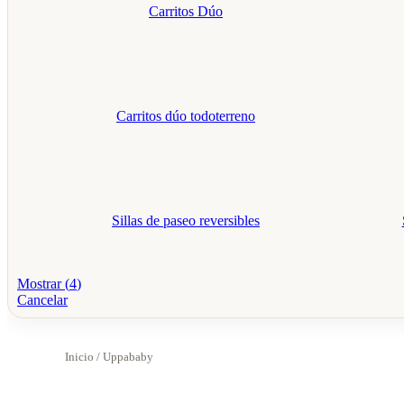
Carritos Dúo
Carritos dúo todoterreno
Sillas de paseo reversibles
Mostrar
(
4
)
Cancelar
Inicio
/ Uppababy