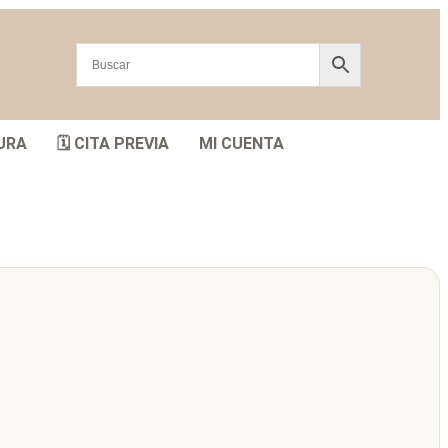
URA
🗓️ CITA PREVIA
MI CUENTA