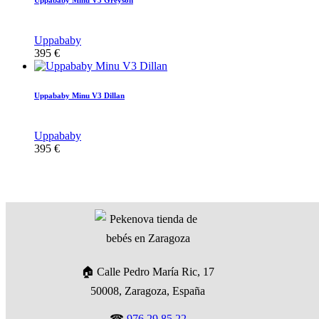
Uppababy
395
€
Uppababy Minu V3 Dillan
Uppababy
395
€
🏠 Calle Pedro María Ric, 17
50008, Zaragoza, España
☎
976 29 85 22