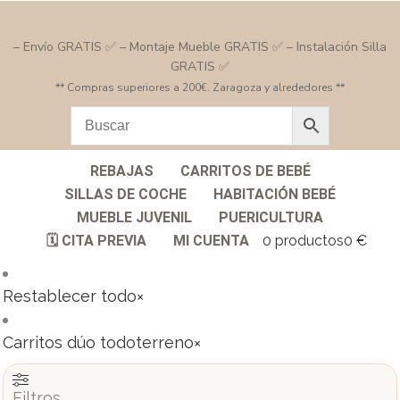
– Envío GRATIS ✅ – Montaje Mueble GRATIS ✅ – Instalación Silla
GRATIS ✅
** Compras superiores a 200€. Zaragoza y alrededores **
REBAJAS
CARRITOS DE BEBÉ
SILLAS DE COCHE
HABITACIÓN BEBÉ
MUEBLE JUVENIL
PUERICULTURA
🗓️ CITA PREVIA
MI CUENTA
0 productos
0 €
Restablecer todo
×
Carritos dúo todoterreno
×
Filtros