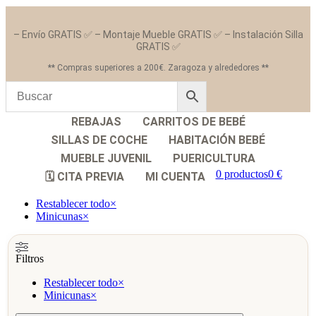
– Envío GRATIS ✅ – Montaje Mueble GRATIS ✅ – Instalación Silla
GRATIS ✅
** Compras superiores a 200€. Zaragoza y alrededores **
REBAJAS
CARRITOS DE BEBÉ
SILLAS DE COCHE
HABITACIÓN BEBÉ
MUEBLE JUVENIL
PUERICULTURA
0 productos
0 €
🗓️ CITA PREVIA
MI CUENTA
Restablecer todo
×
Minicunas
×
Filtros
Restablecer todo
×
Minicunas
×