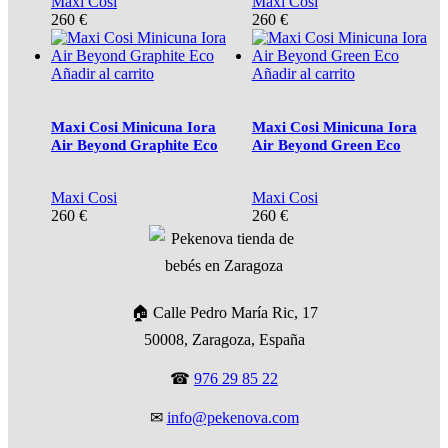
Maxi Cosi
Maxi Cosi
260
€
260
€
Añadir al carrito
Añadir al carrito
Maxi Cosi Minicuna Iora
Maxi Cosi Minicuna Iora
Air Beyond Graphite Eco
Air Beyond Green Eco
Maxi Cosi
Maxi Cosi
260
€
260
€
🏠 Calle Pedro María Ric, 17
50008, Zaragoza, España
☎
976 29 85 22
✉
info@pekenova.com