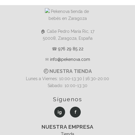
🏠 Calle Pedro María Ric, 17
50008, Zaragoza, España
☎
976 29 85 22
✉
info@pekenova.com
🕘 NUESTRA TIENDA
Lunes a Viernes: 10:00-13:30 | 16:30-20:00
Sábado: 10:00-13:30
Síguenos
ig
f
NUESTRA EMPRESA
Tienda