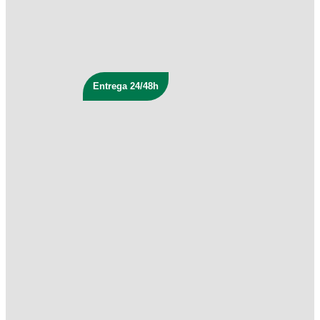
Cigüeña Urban 137X67
La Cigüeña
149
€
La Cigüeña
220
€
Entrega 24/48h
Añadir al carrito
Colchón Maxicuna La
Cigüeña Muelles 137X67
La Cigüeña
149
€