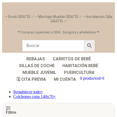
– Envío GRATIS ✅ – Montaje Mueble GRATIS ✅ – Instalación Silla
GRATIS ✅
** Compras superiores a 200€. Zaragoza y alrededores **
REBAJAS
CARRITOS DE BEBÉ
SILLAS DE COCHE
HABITACIÓN BEBÉ
MUEBLE JUVENIL
PUERICULTURA
0 productos
0 €
🗓️ CITA PREVIA
MI CUENTA
Restablecer todo
×
Colchones cuna 140x70
×
Filtros