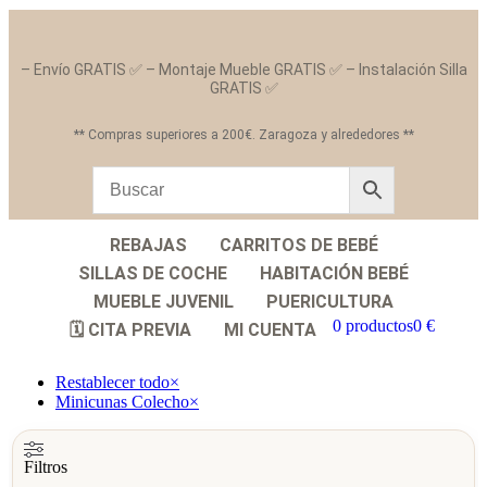
– Envío GRATIS ✅ – Montaje Mueble GRATIS ✅ – Instalación Silla
GRATIS ✅
** Compras superiores a 200€. Zaragoza y alrededores **
REBAJAS
CARRITOS DE BEBÉ
SILLAS DE COCHE
HABITACIÓN BEBÉ
MUEBLE JUVENIL
PUERICULTURA
0 productos
0 €
🗓️ CITA PREVIA
MI CUENTA
Restablecer todo
×
Minicunas Colecho
×
Filtros