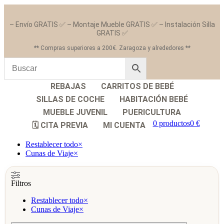
– Envío GRATIS ✅ – Montaje Mueble GRATIS ✅ – Instalación Silla
GRATIS ✅
** Compras superiores a 200€. Zaragoza y alrededores **
REBAJAS
CARRITOS DE BEBÉ
SILLAS DE COCHE
HABITACIÓN BEBÉ
MUEBLE JUVENIL
PUERICULTURA
0 productos
0 €
🗓️ CITA PREVIA
MI CUENTA
Restablecer todo
×
Cunas de Viaje
×
Filtros
Restablecer todo
×
Cunas de Viaje
×