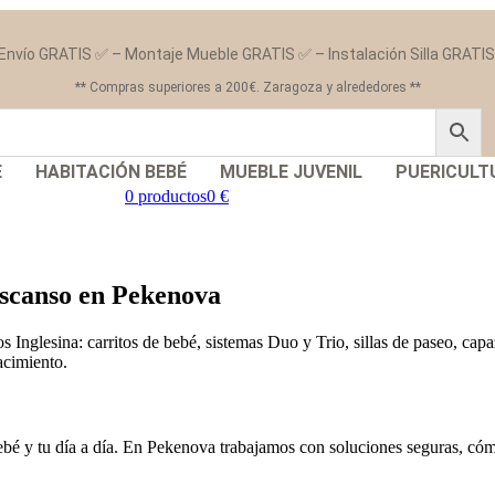
Envío GRATIS ✅ – Montaje Mueble GRATIS ✅ – Instalación Silla GRATI
** Compras superiores a 200€. Zaragoza y alrededores **
E
HABITACIÓN BEBÉ
MUEBLE JUVENIL
PUERICULT
0 productos
0 €
descanso en Pekenova
Inglesina: carritos de bebé, sistemas Duo y Trio, sillas de paseo, ca
acimiento.
ebé y tu día a día. En Pekenova trabajamos con soluciones seguras, cóm