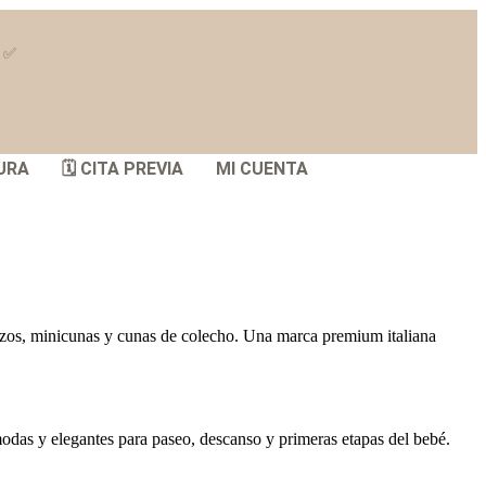
S ✅
URA
🗓️ CITA PREVIA
MI CUENTA
pazos, minicunas y cunas de colecho. Una marca premium italiana
odas y elegantes para paseo, descanso y primeras etapas del bebé.