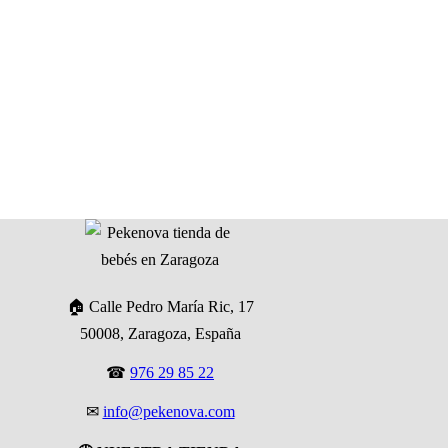
🏠 Calle Pedro María Ric, 17
50008, Zaragoza, España
☎
976 29 85 22
✉
info@pekenova.com