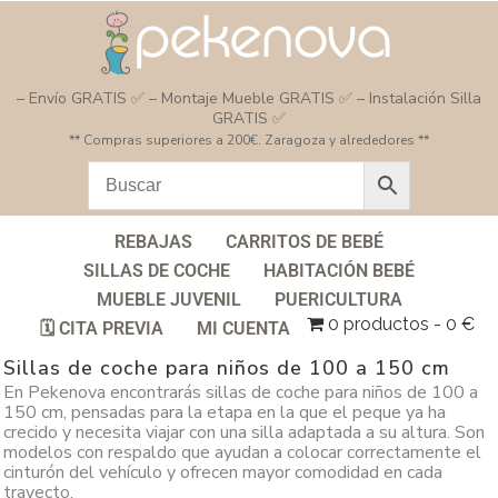
– Envío GRATIS ✅ – Montaje Mueble GRATIS ✅ – Instalación Silla
GRATIS ✅
** Compras superiores a 200€. Zaragoza y alrededores **
REBAJAS
CARRITOS DE BEBÉ
SILLAS DE COCHE
HABITACIÓN BEBÉ
MUEBLE JUVENIL
PUERICULTURA
0 productos
0 €
🗓️ CITA PREVIA
MI CUENTA
Sillas de coche para niños de 100 a 150 cm
En Pekenova encontrarás sillas de coche para niños de 100 a
150 cm, pensadas para la etapa en la que el peque ya ha
crecido y necesita viajar con una silla adaptada a su altura. Son
modelos con respaldo que ayudan a colocar correctamente el
cinturón del vehículo y ofrecen mayor comodidad en cada
trayecto.