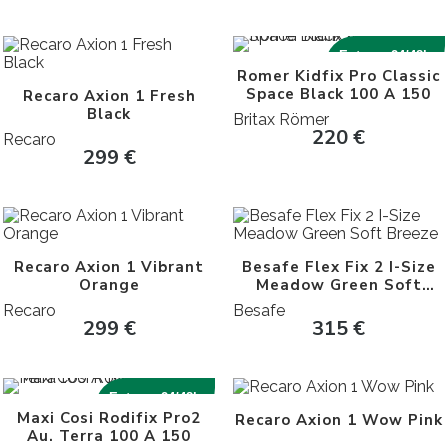
Entrega 24/48h
Romer Kidfix Pro Classic
Space Black 100 A 150
Recaro Axion 1 Fresh
Black
Britax Römer
220
€
Recaro
299
€
Recaro Axion 1 Vibrant
Besafe Flex Fix 2 I-Size
Orange
Meadow Green Soft
Breeze
Recaro
Besafe
299
€
315
€
Entrega 24/48h
Maxi Cosi Rodifix Pro2
Recaro Axion 1 Wow Pink
Au. Terra 100 A 150