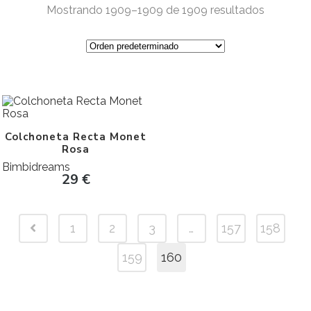
Mostrando 1909–1909 de 1909 resultados
Colchoneta Recta Monet
Rosa
Bimbidreams
29
€
1
2
3
…
157
158
159
160