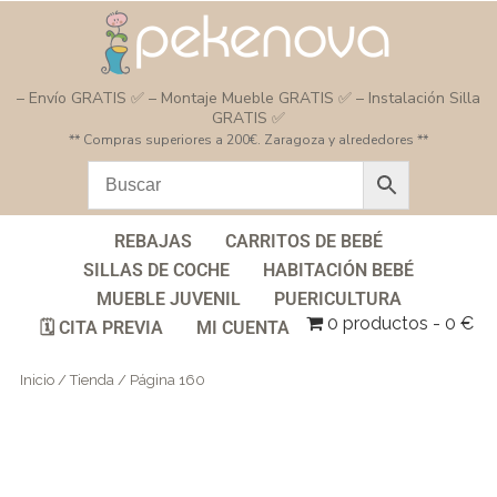
– Envío GRATIS ✅ – Montaje Mueble GRATIS ✅ – Instalación Silla
GRATIS ✅
** Compras superiores a 200€. Zaragoza y alrededores **
REBAJAS
CARRITOS DE BEBÉ
SILLAS DE COCHE
HABITACIÓN BEBÉ
MUEBLE JUVENIL
PUERICULTURA
0 productos
0 €
🗓️ CITA PREVIA
MI CUENTA
Inicio
/
Tienda
/ Página 160