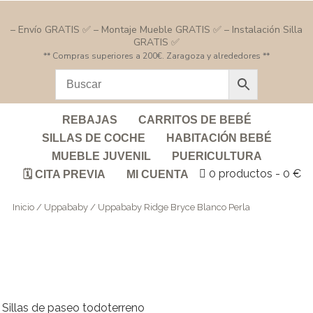
– Envío GRATIS ✅ – Montaje Mueble GRATIS ✅ – Instalación Silla
GRATIS ✅
** Compras superiores a 200€. Zaragoza y alrededores **
REBAJAS
CARRITOS DE BEBÉ
SILLAS DE COCHE
HABITACIÓN BEBÉ
MUEBLE JUVENIL
PUERICULTURA
0 productos
0 €
🗓️ CITA PREVIA
MI CUENTA
Inicio
/
Uppababy
/ Uppababy Ridge Bryce Blanco Perla
Sillas de paseo todoterreno