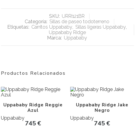
SKU:
URRI121BR
Categoría:
Sillas de paseo todoterreno
Etiquetas:
Carritos Uppababy
,
Sillas ligeras Uppababy
,
Uppababy Ridge
Marca:
Uppababy
Productos Relacionados
Uppababy Ridge Reggie
Uppababy Ridge Jake
Azul
Negro
Uppababy
Uppababy
745
€
745
€