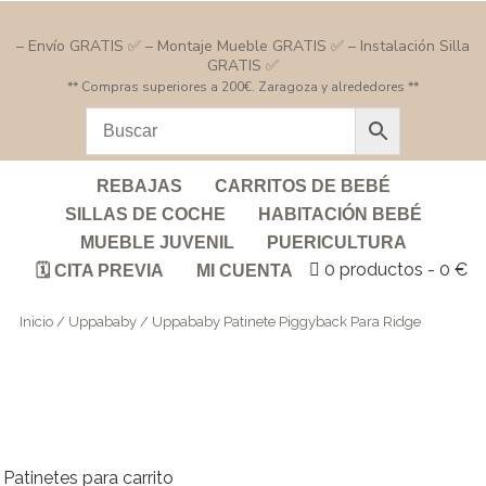
– Envío GRATIS ✅ – Montaje Mueble GRATIS ✅ – Instalación Silla
GRATIS ✅
** Compras superiores a 200€. Zaragoza y alrededores **
REBAJAS
CARRITOS DE BEBÉ
SILLAS DE COCHE
HABITACIÓN BEBÉ
MUEBLE JUVENIL
PUERICULTURA
0 productos
0 €
🗓️ CITA PREVIA
MI CUENTA
Inicio
/
Uppababy
/ Uppababy Patinete Piggyback Para Ridge
Patinetes para carrito