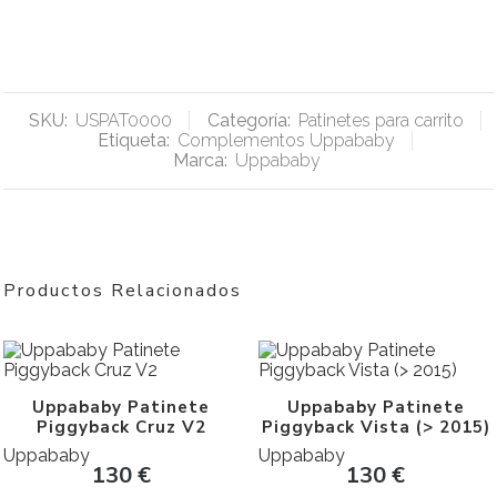
SKU:
USPAT0000
Categoría:
Patinetes para carrito
Etiqueta:
Complementos Uppababy
Marca:
Uppababy
Productos Relacionados
Uppababy Patinete
Uppababy Patinete
Piggyback Cruz V2
Piggyback Vista (> 2015)
Uppababy
Uppababy
130
€
130
€