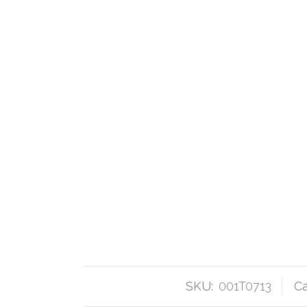
SKU:
001T0713
Ca