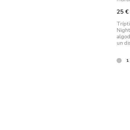
25
€
Trípt
Night
algod
un di