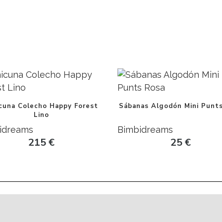
icuna Colecho Happy Forest
Sábanas Algodón Mini Punt
Lino
idreams
Bimbidreams
215
€
25
€