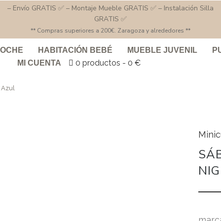
– Envío GRATIS ✅ – Montaje Mueble GRATIS ✅ – Instalación Silla
GRATIS ✅
** Compras superiores a 200€. Zaragoza y alrededores **
COCHE
HABITACIÓN BEBÉ
MUEBLE JUVENIL
P
0 productos
0 €
MI CUENTA
 Azul
Mini
SÁ
NIG
marc