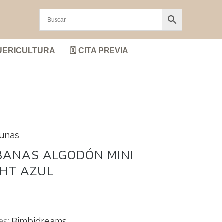
UERICULTURA
🗓️ CITA PREVIA
cunas
BANAS ALGODÓN MINI
HT AZUL
as:
Bimbidreams