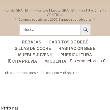
– Envío GRATIS ✅ – Montaje Mueble GRATIS ✅ – Instalación Silla
GRATIS ✅
** Compras superiores a 200€. Zaragoza y alrededores **
REBAJAS
CARRITOS DE BEBÉ
SILLAS DE COCHE
HABITACIÓN BEBÉ
MUEBLE JUVENIL
PUERICULTURA
0 productos
0 €
🗓️ CITA PREVIA
MI CUENTA
Inicio
/
Bimbidreams
/ Tríptico Punto Mini Noe Lino
Minicunas