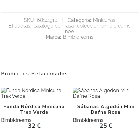
SKU:
68141910
Categoría:
Minicunas
Etiquetas:
catalogo coimasa
,
colección bimbidreams
noe
Marca:
Bimbidreams
Productos Relacionados
Funda Nórdica Minicuna
Sábanas Algodón Mini
Trex Verde
Dafne Rosa
Bimbidreams
Bimbidreams
32
€
25
€