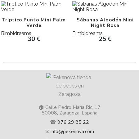
Tríptico Punto Mini Palm
Sábanas Algodón Mini
Verde
Night Rosa
Bimbidreams
Bimbidreams
30
€
25
€
🏠 Calle Pedro María Ric, 17
50008, Zaragoza, España
☎
976 29 85 22
✉
info@pekenova.com