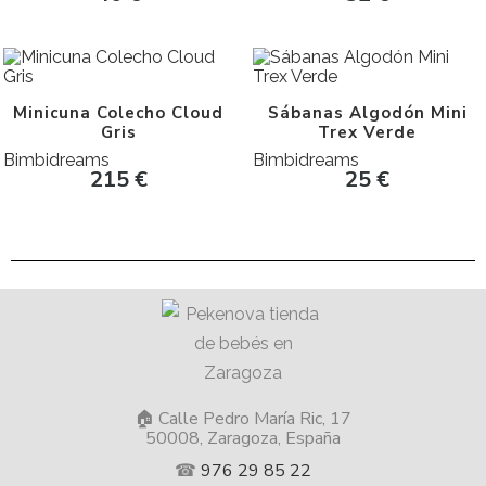
Minicuna Colecho Cloud
Sábanas Algodón Mini
Gris
Trex Verde
Bimbidreams
Bimbidreams
215
€
25
€
🏠 Calle Pedro María Ric, 17
50008, Zaragoza, España
☎
976 29 85 22