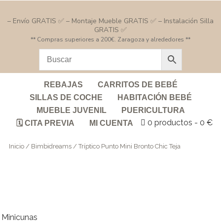
– Envío GRATIS ✅ – Montaje Mueble GRATIS ✅ – Instalación Silla
GRATIS ✅
** Compras superiores a 200€. Zaragoza y alrededores **
REBAJAS
CARRITOS DE BEBÉ
SILLAS DE COCHE
HABITACIÓN BEBÉ
MUEBLE JUVENIL
PUERICULTURA
0 productos
0 €
🗓️ CITA PREVIA
MI CUENTA
Inicio
/
Bimbidreams
/ Tríptico Punto Mini Bronto Chic Teja
Minicunas