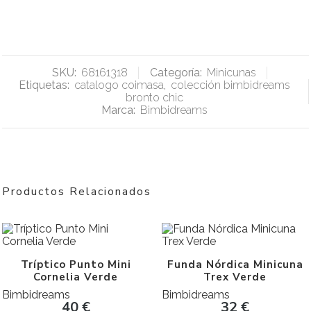
SKU:
68161318
Categoría:
Minicunas
Etiquetas:
catalogo coimasa
,
colección bimbidreams
bronto chic
Marca:
Bimbidreams
Productos Relacionados
Tríptico Punto Mini
Funda Nórdica Minicuna
Cornelia Verde
Trex Verde
Bimbidreams
Bimbidreams
40
€
32
€