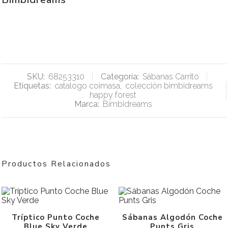
SKU:
68253310
Categoría:
Sábanas Carrito
Etiquetas:
catalogo coimasa
,
colección bimbidreams
happy forest
Marca:
Bimbidreams
Productos Relacionados
Tríptico Punto Coche
Sábanas Algodón Coche
Blue Sky Verde
Punts Gris