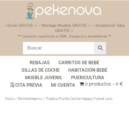
– Envío GRATIS ✅ – Montaje Mueble GRATIS ✅ – Instalación Silla
GRATIS ✅
** Compras superiores a 200€. Zaragoza y alrededores **
REBAJAS
CARRITOS DE BEBÉ
SILLAS DE COCHE
HABITACIÓN BEBÉ
MUEBLE JUVENIL
PUERICULTURA
0 productos
0 €
🗓️ CITA PREVIA
MI CUENTA
Inicio
/
Bimbidreams
/ Tríptico Punto Coche Happy Forest Lino