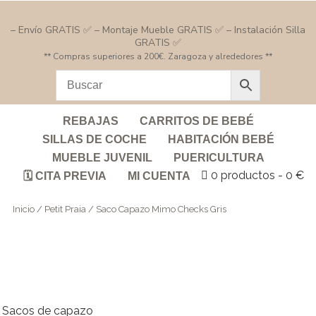
– Envío GRATIS ✅ – Montaje Mueble GRATIS ✅ – Instalación Silla
GRATIS ✅
** Compras superiores a 200€. Zaragoza y alrededores **
REBAJAS
CARRITOS DE BEBÉ
SILLAS DE COCHE
HABITACIÓN BEBÉ
MUEBLE JUVENIL
PUERICULTURA
0 productos
0 €
🗓️ CITA PREVIA
MI CUENTA
Inicio
/
Petit Praia
/ Saco Capazo Mimo Checks Gris
Sacos de capazo