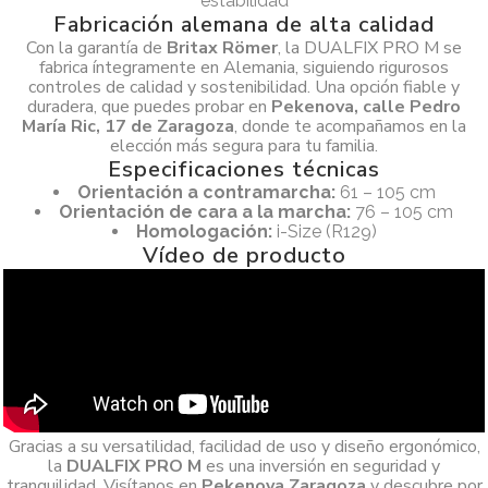
estabilidad
Fabricación alemana de alta calidad
Con la garantía de
Britax Römer
, la DUALFIX PRO M se
fabrica íntegramente en Alemania, siguiendo rigurosos
controles de calidad y sostenibilidad. Una opción fiable y
duradera, que puedes probar en
Pekenova, calle Pedro
María Ric, 17 de Zaragoza
, donde te acompañamos en la
elección más segura para tu familia.
Especificaciones técnicas
Orientación a contramarcha:
61 – 105 cm
Orientación de cara a la marcha:
76 – 105 cm
Homologación:
i-Size (R129)
Vídeo de producto
Gracias a su versatilidad, facilidad de uso y diseño ergonómico,
la
DUALFIX PRO M
es una inversión en seguridad y
tranquilidad. Visítanos en
Pekenova Zaragoza
y descubre por