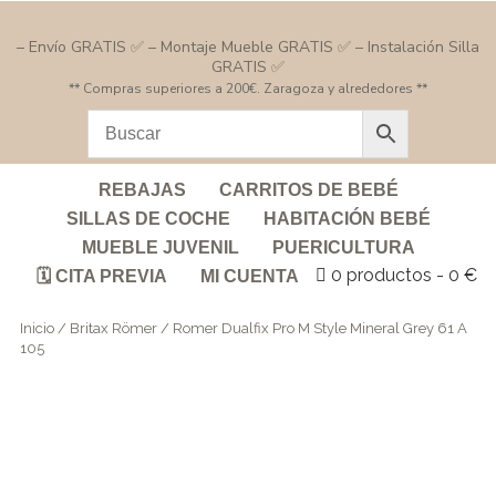
– Envío GRATIS ✅ – Montaje Mueble GRATIS ✅ – Instalación Silla
GRATIS ✅
** Compras superiores a 200€. Zaragoza y alrededores **
REBAJAS
CARRITOS DE BEBÉ
SILLAS DE COCHE
HABITACIÓN BEBÉ
MUEBLE JUVENIL
PUERICULTURA
0 productos
0 €
🗓️ CITA PREVIA
MI CUENTA
Inicio
/
Britax Römer
/ Romer Dualfix Pro M Style Mineral Grey 61 A
105