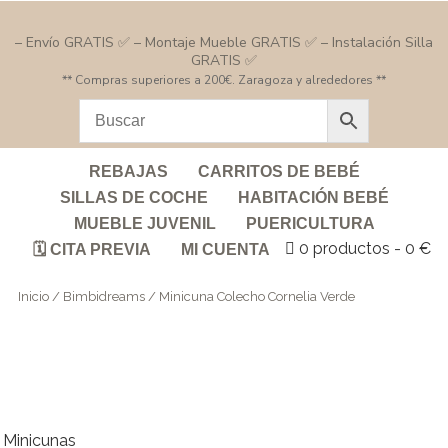
– Envío GRATIS ✅ – Montaje Mueble GRATIS ✅ – Instalación Silla
GRATIS ✅
** Compras superiores a 200€. Zaragoza y alrededores **
REBAJAS
CARRITOS DE BEBÉ
SILLAS DE COCHE
HABITACIÓN BEBÉ
MUEBLE JUVENIL
PUERICULTURA
0 productos
0 €
🗓️ CITA PREVIA
MI CUENTA
Inicio
/
Bimbidreams
/ Minicuna Colecho Cornelia Verde
Minicunas