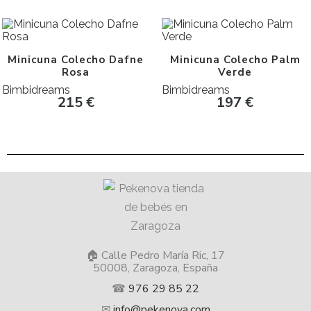
Minicuna Colecho Dafne
Minicuna Colecho Palm
Rosa
Verde
Bimbidreams
Bimbidreams
215
€
197
€
🏠 Calle Pedro María Ric, 17
50008, Zaragoza, España
☎
976 29 85 22
✉
info@pekenova.com