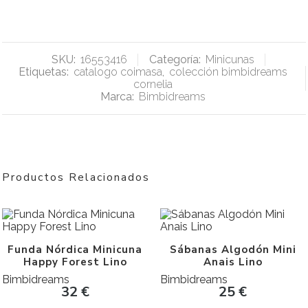
SKU:
16553416
Categoría:
Minicunas
Etiquetas:
catalogo coimasa
,
colección bimbidreams
cornelia
Marca:
Bimbidreams
Productos Relacionados
Funda Nórdica Minicuna
Sábanas Algodón Mini
Happy Forest Lino
Anais Lino
Bimbidreams
Bimbidreams
32
€
25
€