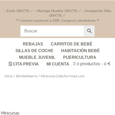
– Envío GRATIS ✅ – Montaje Mueble GRATIS ✅ – Instalación Silla
GRATIS ✅
** Compras superiores a 200€. Zaragoza y alrededores **
REBAJAS
CARRITOS DE BEBÉ
SILLAS DE COCHE
HABITACIÓN BEBÉ
MUEBLE JUVENIL
PUERICULTURA
0 productos
0 €
🗓️ CITA PREVIA
MI CUENTA
Inicio
/
Bimbidreams
/ Minicuna Colecho Anais Lino
Minicunas