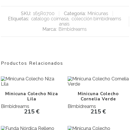
SKU:
165R0700
Categoría:
Minicunas
Etiquetas:
catalogo coimasa
,
colección bimbidreams
anais
Marca:
Bimbidreams
Productos Relacionados
Minicuna Colecho Niza
Minicuna Colecho
Lila
Cornelia Verde
Bimbidreams
Bimbidreams
215
€
215
€