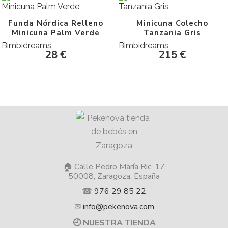
Funda Nórdica Relleno
Minicuna Colecho
Minicuna Palm Verde
Tanzania Gris
Bimbidreams
Bimbidreams
28
€
215
€
🏠 Calle Pedro María Ric, 17
50008, Zaragoza, España
☎
976 29 85 22
✉
info@pekenova.com
🕘 NUESTRA TIENDA