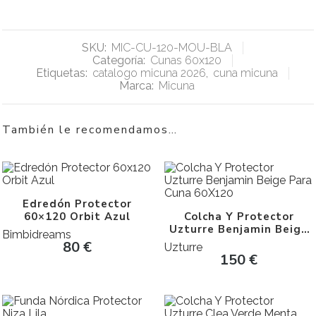
SKU:
MIC-CU-120-MOU-BLA
Categoría:
Cunas 60x120
Etiquetas:
catalogo micuna 2026
,
cuna micuna
Marca:
Micuna
También le recomendamos…
Edredón Protector
60×120 Orbit Azul
Colcha Y Protector
Uzturre Benjamin Beige
Bimbidreams
Para Cuna 60X120
80
€
Uzturre
150
€