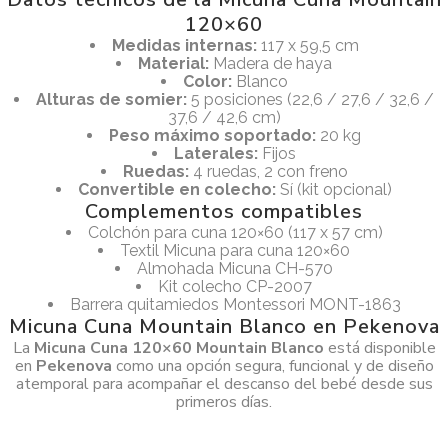
120×60
Medidas internas:
117 x 59,5 cm
Material:
Madera de haya
Color:
Blanco
Alturas de somier:
5 posiciones (22,6 / 27,6 / 32,6 /
37,6 / 42,6 cm)
Peso máximo soportado:
20 kg
Laterales:
Fijos
Ruedas:
4 ruedas, 2 con freno
Convertible en colecho:
Sí (kit opcional)
Complementos compatibles
Colchón para cuna 120×60 (117 x 57 cm)
Textil Micuna para cuna 120×60
Almohada Micuna CH-570
Kit colecho CP-2007
Barrera quitamiedos Montessori MONT-1863
Micuna Cuna Mountain Blanco en Pekenova
La
Micuna Cuna 120×60 Mountain Blanco
está disponible
en
Pekenova
como una opción segura, funcional y de diseño
atemporal para acompañar el descanso del bebé desde sus
primeros días.