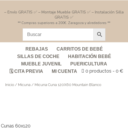
– Envío GRATIS ✅ – Montaje Mueble GRATIS ✅ – Instalación Silla
GRATIS ✅
** Compras superiores a 200€. Zaragoza y alrededores **
REBAJAS
CARRITOS DE BEBÉ
SILLAS DE COCHE
HABITACIÓN BEBÉ
MUEBLE JUVENIL
PUERICULTURA
0 productos
0 €
🗓️ CITA PREVIA
MI CUENTA
Inicio
/
Micuna
/ Micuna Cuna 120X60 Mountain Blanco
Cunas 60x120