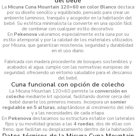
del bebé
La
Micuna Cuna Mountain 120×60 en color Blanco
destaca
por su diseño sencillo y equilibrado, pensado para crear un
ambiente luminoso, tranquilo y acogedor en la habitación del
bebé. Su estética minimalista la convierte en una opción fácil
de combinar con cualquier estilo decorativo.
En
Pekenova
valoramos especialmente esta cuna por su
estilo atemporal y por la calidad de los materiales utilizados
por Micuna, que garantizan resistencia, seguridad y durabilidad
en el uso diario.
Fabricada con madera procedente de bosques sostenibles y
acabados al agua, cumple con las normativas europeas de
seguridad, ofreciendo un entorno saludable para el descanso
del bebé.
Cuna funcional con opción de colecho
La Micuna Mountain 120×60 permite la
conversión en
colecho
mediante kit opcional, facilitando dormir cerca del
bebé durante los primeros meses. Incorpora un
somier
regulable en 5 alturas
, adaptándose al crecimiento del niño
y a las necesidades de cada etapa.
En
Pekenova
destacamos su estructura estable con laterales
fijos y su movilidad gracias a las
4 ruedas
, dos de ellas con
freno, que facilitan su desplazamiento dentro de la habitación.
Datos técnicos de la Micuna Cuna Mountain