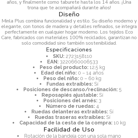
años, y finalmente como taburete hasta los 14 años. ¡Una
trona que te acompañará durante años!
Diseño
Minla Plus combina funcionalidad y estilo. Su diseño moderno y
elegante, con tonos de madera y detalles refinados, se integra
perfectamente en cualquier hogar moderno. Los tejidos Eco
Care, fabricados con materiales 100% reciclados, garantizan no
solo comodidad sino también sostenibilidad.
Especificaciones
SKU:
2723158110
EAN:
3220660006533
Peso del producto:
12.5 kg
Edad del niño:
0 – 14 años
Peso del niño:
0 – 60 kg
Fundas extraíbles:
Sí
Posiciones de descanso/reclinación:
5
Reposapiés ajustable:
Sí
Posiciones del arnés:
3
Número de ruedas:
4
Ruedas delanteras extraíbles:
Sí
Ruedas traseras extraíbles:
Sí
Capacidad de la cesta de la compra:
10 kg
Facilidad de Uso
Rotación de la bandeja con una sola mano