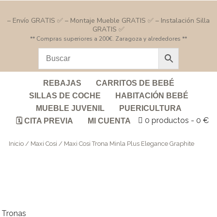
– Envío GRATIS ✅ – Montaje Mueble GRATIS ✅ – Instalación Silla
GRATIS ✅
** Compras superiores a 200€. Zaragoza y alrededores **
REBAJAS
CARRITOS DE BEBÉ
SILLAS DE COCHE
HABITACIÓN BEBÉ
MUEBLE JUVENIL
PUERICULTURA
0 productos
0 €
🗓️ CITA PREVIA
MI CUENTA
Inicio
/
Maxi Cosi
/ Maxi Cosi Trona Minla Plus Elegance Graphite
Tronas