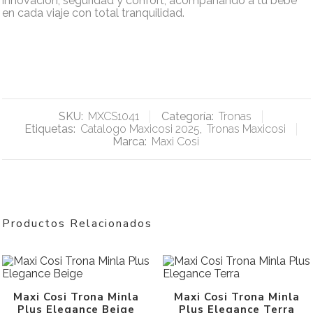
innovación, seguridad y confort, acompañando a tu bebé
en cada viaje con total tranquilidad.
SKU:
MXCS1041
Categoría:
Tronas
Etiquetas:
Catalogo Maxicosi 2025
,
Tronas Maxicosi
Marca:
Maxi Cosi
Productos Relacionados
Maxi Cosi Trona Minla
Maxi Cosi Trona Minla
Plus Elegance Beige
Plus Elegance Terra