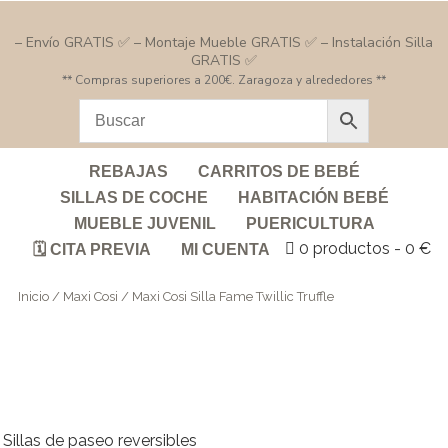
– Envío GRATIS ✅ – Montaje Mueble GRATIS ✅ – Instalación Silla
GRATIS ✅
** Compras superiores a 200€. Zaragoza y alrededores **
REBAJAS
CARRITOS DE BEBÉ
SILLAS DE COCHE
HABITACIÓN BEBÉ
MUEBLE JUVENIL
PUERICULTURA
0 productos
0 €
🗓️ CITA PREVIA
MI CUENTA
Inicio
/
Maxi Cosi
/ Maxi Cosi Silla Fame Twillic Truffle
Sillas de paseo reversibles