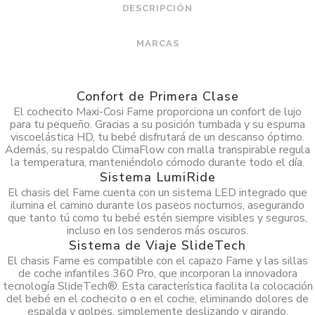
DESCRIPCIÓN
MARCAS
Confort de Primera Clase
El cochecito Maxi-Cosi Fame proporciona un confort de lujo
para tu pequeño. Gracias a su posición tumbada y su espuma
viscoelástica HD, tu bebé disfrutará de un descanso óptimo.
Además, su respaldo ClimaFlow con malla transpirable regula
la temperatura, manteniéndolo cómodo durante todo el día.
Sistema LumiRide
El chasis del Fame cuenta con un sistema LED integrado que
ilumina el camino durante los paseos nocturnos, asegurando
que tanto tú como tu bebé estén siempre visibles y seguros,
incluso en los senderos más oscuros.
Sistema de Viaje SlideTech
El chasis Fame es compatible con el capazo Fame y las sillas
de coche infantiles 360 Pro, que incorporan la innovadora
tecnología SlideTech®. Esta característica facilita la colocación
del bebé en el cochecito o en el coche, eliminando dolores de
espalda y golpes, simplemente deslizando y girando.