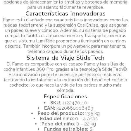
opciones de almacenamiento amplias y botones de memoria
para un asiento fácilmente reversible.
Características Innovadoras
Fame está diseñado con características innovadoras como las
ruedas todoterreno y la suspensión CosiCruise, que aseguran
un paseo suave y cómodo. Además, su sistema de plegado
compacto facilita el almacenamiento y transporte, mientras
que el sistema LumiRide proporciona iluminación en caminos
oscuros. También incorpora un powerbank para mantener tu
teléfono cargado durante los paseos.
Sistema de Viaje SlideTech
El Fame es compatible con el capazo Fame y las sillas de
coche infantiles 360 Pro, gracias a la tecnología SlideTech®.
Esta innovación permite un encaje perfecto sin esfuerzo,
facilitando la instalación y la extracción del bebé del coche o
cochecito, lo que hace la vida de los padres mucho más
cómoda.
Especificaciones
SKU:
1122470110
EAN:
3220660008469
Peso del producto:
13.5 kg
Edad del niño:
0 – 4 años
Peso del niño:
0 – 22 kg
Fundas extraíbles:
Sí