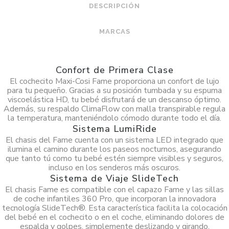
DESCRIPCIÓN
MARCAS
Confort de Primera Clase
El cochecito Maxi-Cosi Fame proporciona un confort de lujo
para tu pequeño. Gracias a su posición tumbada y su espuma
viscoelástica HD, tu bebé disfrutará de un descanso óptimo.
Además, su respaldo ClimaFlow con malla transpirable regula
la temperatura, manteniéndolo cómodo durante todo el día.
Sistema LumiRide
El chasis del Fame cuenta con un sistema LED integrado que
ilumina el camino durante los paseos nocturnos, asegurando
que tanto tú como tu bebé estén siempre visibles y seguros,
incluso en los senderos más oscuros.
Sistema de Viaje SlideTech
El chasis Fame es compatible con el capazo Fame y las sillas
de coche infantiles 360 Pro, que incorporan la innovadora
tecnología SlideTech®. Esta característica facilita la colocación
del bebé en el cochecito o en el coche, eliminando dolores de
espalda y golpes, simplemente deslizando y girando.