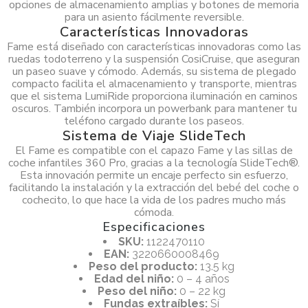
opciones de almacenamiento amplias y botones de memoria
para un asiento fácilmente reversible.
Características Innovadoras
Fame está diseñado con características innovadoras como las
ruedas todoterreno y la suspensión CosiCruise, que aseguran
un paseo suave y cómodo. Además, su sistema de plegado
compacto facilita el almacenamiento y transporte, mientras
que el sistema LumiRide proporciona iluminación en caminos
oscuros. También incorpora un powerbank para mantener tu
teléfono cargado durante los paseos.
Sistema de Viaje SlideTech
El Fame es compatible con el capazo Fame y las sillas de
coche infantiles 360 Pro, gracias a la tecnología SlideTech®.
Esta innovación permite un encaje perfecto sin esfuerzo,
facilitando la instalación y la extracción del bebé del coche o
cochecito, lo que hace la vida de los padres mucho más
cómoda.
Especificaciones
SKU:
1122470110
EAN:
3220660008469
Peso del producto:
13.5 kg
Edad del niño:
0 – 4 años
Peso del niño:
0 – 22 kg
Fundas extraíbles:
Sí