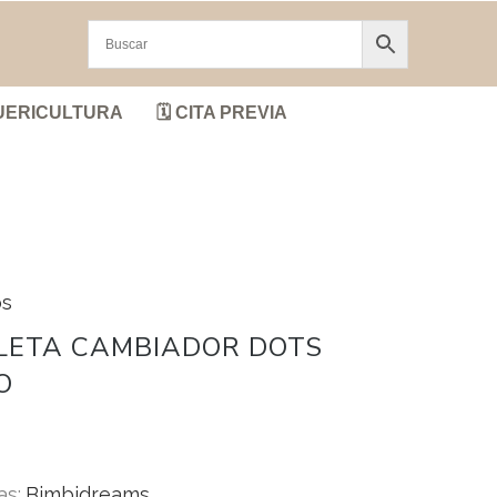
UERICULTURA
🗓️ CITA PREVIA
os
LETA CAMBIADOR DOTS
O
as:
Bimbidreams