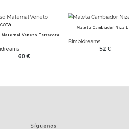
Maleta Cambiador Niza Li
o Maternal Veneto Terracota
Bimbidreams
52
€
idreams
60
€
Síguenos