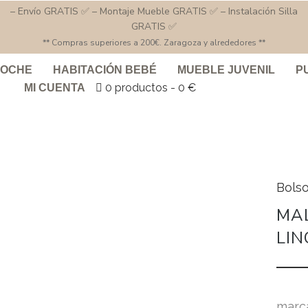
– Envío GRATIS ✅ – Montaje Mueble GRATIS ✅ – Instalación Silla
GRATIS ✅
** Compras superiores a 200€. Zaragoza y alrededores **
COCHE
HABITACIÓN BEBÉ
MUEBLE JUVENIL
P
0 productos
0 €
MI CUENTA
Bols
MA
LIN
marc