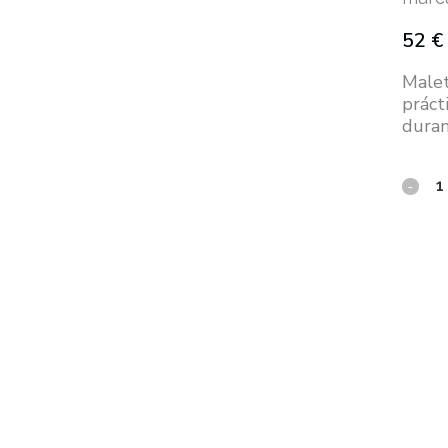
52
€
Malet
práct
durant