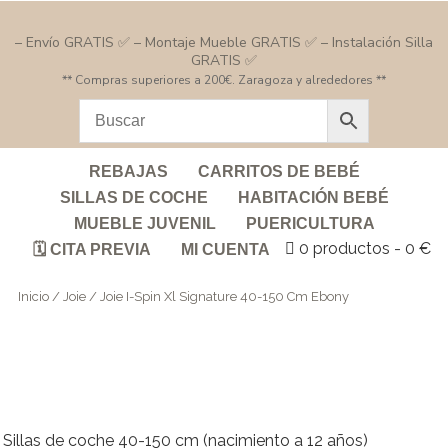
– Envío GRATIS ✅ – Montaje Mueble GRATIS ✅ – Instalación Silla
GRATIS ✅
** Compras superiores a 200€. Zaragoza y alrededores **
REBAJAS
CARRITOS DE BEBÉ
SILLAS DE COCHE
HABITACIÓN BEBÉ
MUEBLE JUVENIL
PUERICULTURA
0 productos
0 €
🗓️ CITA PREVIA
MI CUENTA
Inicio
/
Joie
/ Joie I-Spin Xl Signature 40-150 Cm Ebony
Sillas de coche 40-150 cm (nacimiento a 12 años)