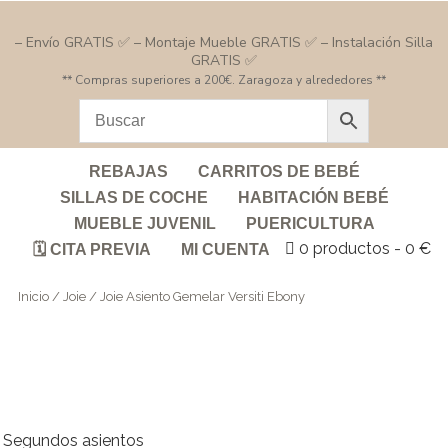
– Envío GRATIS ✅ – Montaje Mueble GRATIS ✅ – Instalación Silla
GRATIS ✅
** Compras superiores a 200€. Zaragoza y alrededores **
REBAJAS
CARRITOS DE BEBÉ
SILLAS DE COCHE
HABITACIÓN BEBÉ
MUEBLE JUVENIL
PUERICULTURA
0 productos
0 €
🗓️ CITA PREVIA
MI CUENTA
Inicio
/
Joie
/ Joie Asiento Gemelar Versiti Ebony
Segundos asientos