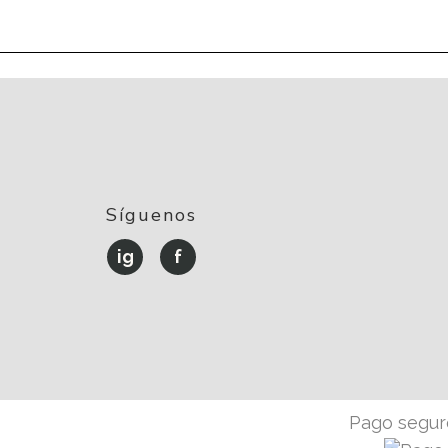
Síguenos
ig
f
Pago seguro