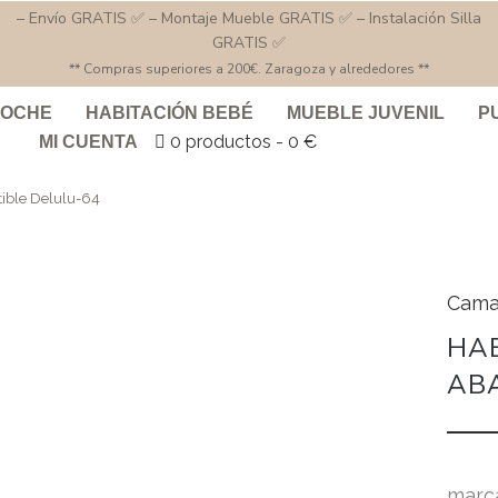
– Envío GRATIS ✅ – Montaje Mueble GRATIS ✅ – Instalación Silla
GRATIS ✅
** Compras superiores a 200€. Zaragoza y alrededores **
COCHE
HABITACIÓN BEBÉ
MUEBLE JUVENIL
P
0 productos
0 €
MI CUENTA
tible Delulu-64
Cama
HAB
ABA
marc