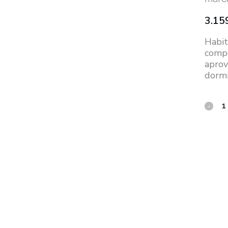
3.15
Habit
compo
aprov
dormi