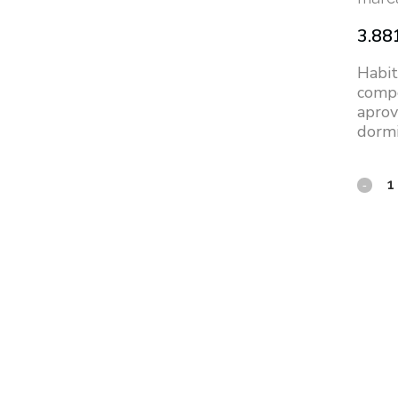
3.88
Habit
compo
aprov
dormi