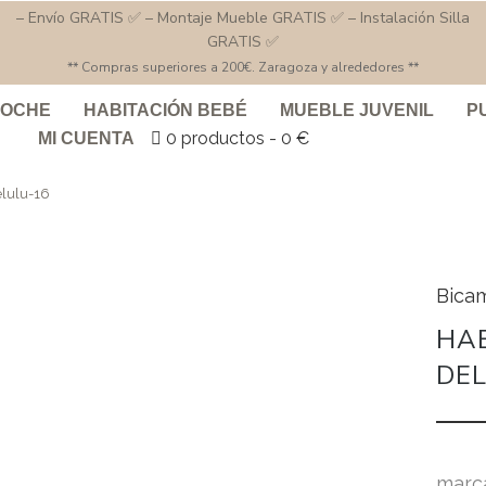
– Envío GRATIS ✅ – Montaje Mueble GRATIS ✅ – Instalación Silla
GRATIS ✅
** Compras superiores a 200€. Zaragoza y alrededores **
COCHE
HABITACIÓN BEBÉ
MUEBLE JUVENIL
P
0 productos
0 €
MI CUENTA
elulu-16
Bica
HAB
DEL
marc