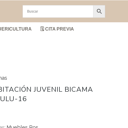
UERICULTURA
🗓️ CITA PREVIA
mas
ITACIÓN JUVENIL BICAMA
ULU-16
as:
Muebles Ros