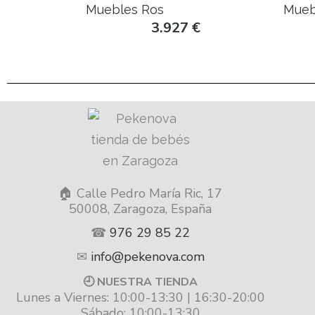
Muebles Ros
Mueb
3.927
€
🏠 Calle Pedro María Ric, 17
50008, Zaragoza, España
☎
976 29 85 22
✉
info@pekenova.com
🕘 NUESTRA TIENDA
Lunes a Viernes: 10:00-13:30 | 16:30-20:00
Sábado: 10:00-13:30