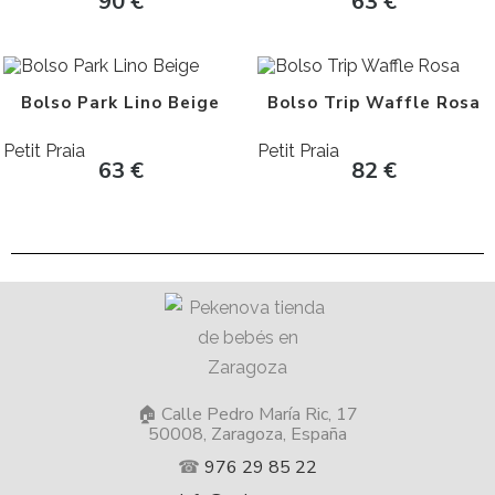
90
€
63
€
Bolso Park Lino Beige
Bolso Trip Waffle Rosa
Petit Praia
Petit Praia
63
€
82
€
🏠 Calle Pedro María Ric, 17
50008, Zaragoza, España
☎
976 29 85 22