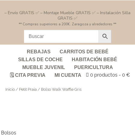
– Envío GRATIS ✅ – Montaje Mueble GRATIS ✅ – Instalación Silla
GRATIS ✅
** Compras superiores a 200€. Zaragoza y alrededores **
REBAJAS
CARRITOS DE BEBÉ
SILLAS DE COCHE
HABITACIÓN BEBÉ
MUEBLE JUVENIL
PUERICULTURA
0 productos
0 €
🗓️ CITA PREVIA
MI CUENTA
Inicio
/
Petit Praia
/ Bolso Walk Waffle Gris
Bolsos