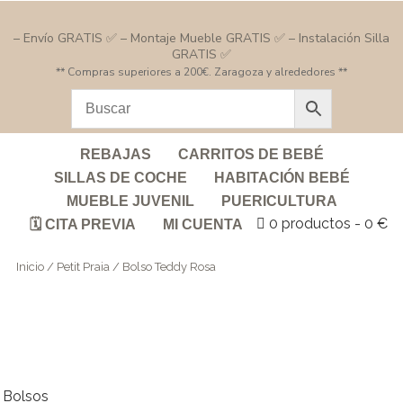
– Envío GRATIS ✅ – Montaje Mueble GRATIS ✅ – Instalación Silla
GRATIS ✅
** Compras superiores a 200€. Zaragoza y alrededores **
REBAJAS
CARRITOS DE BEBÉ
SILLAS DE COCHE
HABITACIÓN BEBÉ
MUEBLE JUVENIL
PUERICULTURA
0 productos
0 €
🗓️ CITA PREVIA
MI CUENTA
Inicio
/
Petit Praia
/ Bolso Teddy Rosa
Bolsos