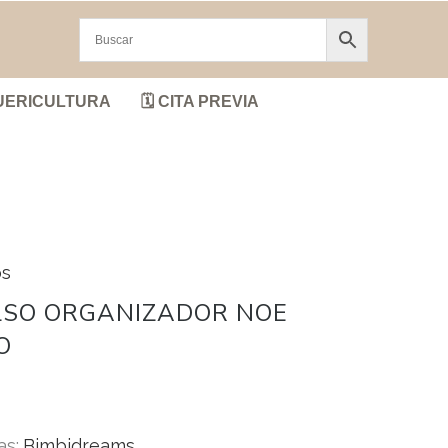
UERICULTURA
🗓️ CITA PREVIA
os
LSO ORGANIZADOR NOE
O
as:
Bimbidreams