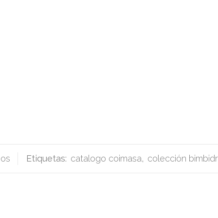
sos
Etiquetas:
catalogo coimasa
,
colección bimbi