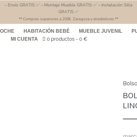
– Envío GRATIS ✅ – Montaje Mueble GRATIS ✅ – Instalación Silla
GRATIS ✅
** Compras superiores a 200€. Zaragoza y alrededores **
COCHE
HABITACIÓN BEBÉ
MUEBLE JUVENIL
P
0 productos
0 €
MI CUENTA
Bols
BO
LIN
marc