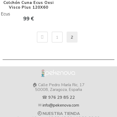
Colchón Cuna Ecus Oxsi
Visco Plus 120X60
Ecus
99
€
1
2
🏠 Calle Pedro María Ric, 17
50008, Zaragoza, España
☎
976 29 85 22
✉
info@pekenova.com
🕘 NUESTRA TIENDA