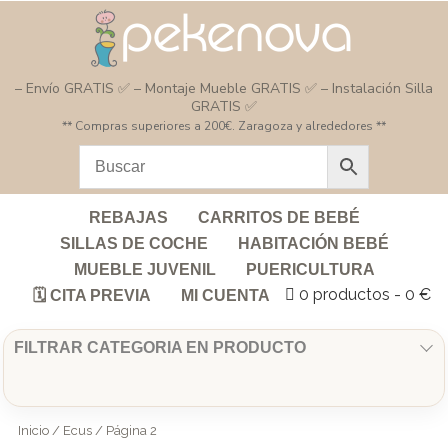
– Envío GRATIS ✅ – Montaje Mueble GRATIS ✅ – Instalación Silla
GRATIS ✅
** Compras superiores a 200€. Zaragoza y alrededores **
REBAJAS
CARRITOS DE BEBÉ
SILLAS DE COCHE
HABITACIÓN BEBÉ
MUEBLE JUVENIL
PUERICULTURA
0 productos
0 €
🗓️ CITA PREVIA
MI CUENTA
FILTRAR CATEGORIA EN PRODUCTO
Inicio
/
Ecus
/ Página 2