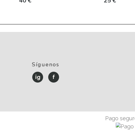
40
€
25
€
Síguenos
ig
f
Pago seguro