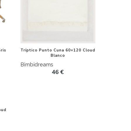
ris
Tríptico Punto Cuna 60×120 Cloud
Blanco
Bimbidreams
46
€
oud