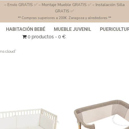
– Envío GRATIS ✅ – Montaje Mueble GRATIS ✅ – Instalación Silla
GRATIS ✅
** Compras superiores a 200€. Zaragoza y alrededores **
HABITACIÓN BEBÉ
MUEBLE JUVENIL
PUERICULTU
0 productos
0 €
ms cloud”