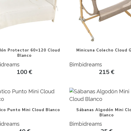
dón Protector 60×120 Cloud
Minicuna Colecho Cloud G
Blanco
idreams
Bimbidreams
100
€
215
€
ico Punto Mini Cloud Blanco
Sábanas Algodón Mini Cl
Blanco
idreams
Bimbidreams