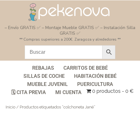
– Envío GRATIS ✅ – Montaje Mueble GRATIS ✅ – Instalación Silla
GRATIS ✅
** Compras superiores a 200€. Zaragoza y alrededores **
REBAJAS
CARRITOS DE BEBÉ
SILLAS DE COCHE
HABITACIÓN BEBÉ
MUEBLE JUVENIL
PUERICULTURA
0 productos
0 €
🗓️ CITA PREVIA
MI CUENTA
Inicio
/ Productos etiquetados “colchoneta Jané”