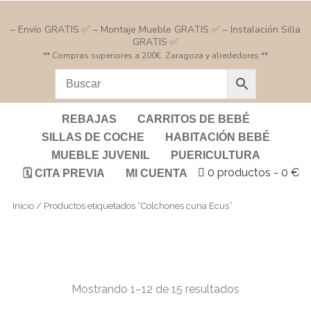
– Envío GRATIS ✅ – Montaje Mueble GRATIS ✅ – Instalación Silla
GRATIS ✅
** Compras superiores a 200€. Zaragoza y alrededores **
REBAJAS
CARRITOS DE BEBÉ
SILLAS DE COCHE
HABITACIÓN BEBÉ
MUEBLE JUVENIL
PUERICULTURA
0 productos
0 €
🗓️ CITA PREVIA
MI CUENTA
Inicio
/ Productos etiquetados “Colchones cuna Ecus”
Mostrando 1–12 de 15 resultados