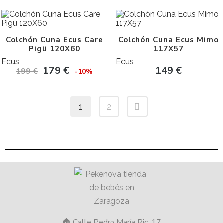
Colchón Cuna Ecus Care
Colchón Cuna Ecus Mimo
Pigü 120X60
117X57
Ecus
Ecus
179
€
149
€
199
€
-10%
1
2
🏠 Calle Pedro María Ric, 17