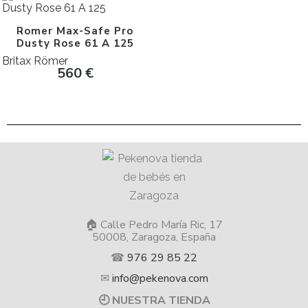
Romer Max-Safe Pro
Dusty Rose 61 A 125
Britax Römer
560
€
🏠 Calle Pedro María Ric, 17
50008, Zaragoza, España
☎
976 29 85 22
✉
info@pekenova.com
🕘 NUESTRA TIENDA