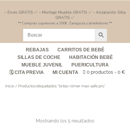
– Envío GRATIS ✅ – Montaje Mueble GRATIS ✅ – Instalación Silla
GRATIS ✅
** Compras superiores a 200€. Zaragoza y alrededores **
REBAJAS
CARRITOS DE BEBÉ
SILLAS DE COCHE
HABITACIÓN BEBÉ
MUEBLE JUVENIL
PUERICULTURA
0 productos
0 €
🗓️ CITA PREVIA
MI CUENTA
Inicio
/ Productos etiquetados “britax römer max-safe pro”
Mostrando los 5 resultados