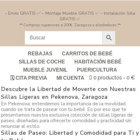
– Envío GRATIS ✅ – Montaje Mueble GRATIS ✅ – Instalación Silla
GRATIS ✅
** Compras superiores a 200€. Zaragoza y alrededores **
REBAJAS
CARRITOS DE BEBÉ
SILLAS DE COCHE
HABITACIÓN BEBÉ
MUEBLE JUVENIL
PUERICULTURA
0 productos
0 €
🗓️ CITA PREVIA
MI CUENTA
Descubre la Libertad de Moverte con Nuestras
Sillas Ligeras en Pekenova, Zaragoza
En Pekenova, entendemos la importancia de la movilidad
cuando se trata de pasear con tu bebé. Es por eso que te
presentamos nuestra exclusiva colección de sillas ligeras de
paseo, diseñadas para ofrecerte comodidad y practicidad sin
renunciar al estilo.
Sillas de Paseo: Libertad y Comodidad para Ti y