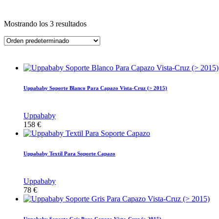
Mostrando los 3 resultados
Uppababy Soporte Blanco Para Capazo Vista-Cruz (> 2015)
Uppababy
158
€
Uppababy Textil Para Soporte Capazo
Uppababy
78
€
Uppababy Soporte Gris Para Capazo Vista-Cruz (> 2015)