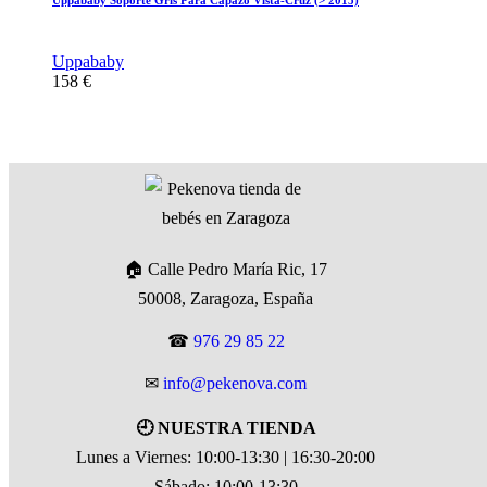
Uppababy
158
€
🏠 Calle Pedro María Ric, 17
50008, Zaragoza, España
☎
976 29 85 22
✉
info@pekenova.com
🕘 NUESTRA TIENDA
Lunes a Viernes: 10:00-13:30 | 16:30-20:00
Sábado: 10:00-13:30