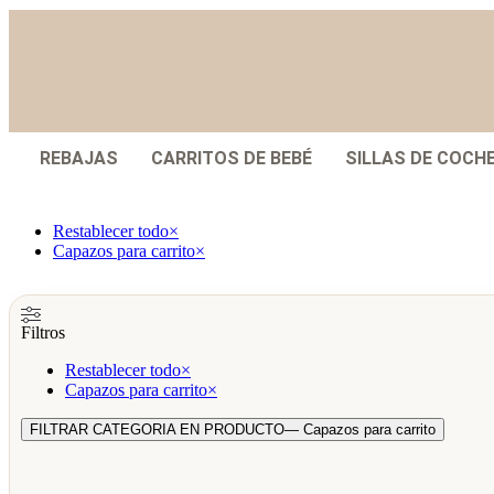
REBAJAS
CARRITOS DE BEBÉ
SILLAS DE COCH
Restablecer todo
×
Capazos para carrito
×
Filtros
Restablecer todo
×
Capazos para carrito
×
FILTRAR CATEGORIA EN PRODUCTO
— Capazos para carrito