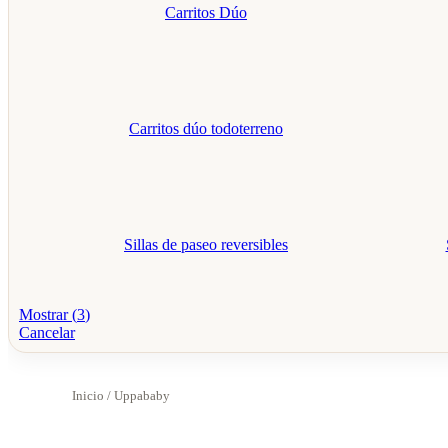
Carritos Dúo
Carritos dúo todoterreno
Sillas de paseo reversibles
Mostrar
(
3
)
Cancelar
Inicio
/ Uppababy