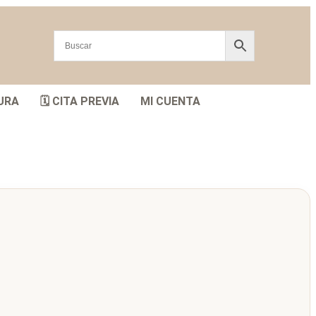
URA
🗓️ CITA PREVIA
MI CUENTA