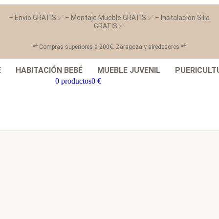
– Envío GRATIS ✅ – Montaje Mueble GRATIS ✅ – Instalación Silla
GRATIS ✅
** Compras superiores a 200€. Zaragoza y alrededores **
E
HABITACIÓN BEBÉ
MUEBLE JUVENIL
PUERICULT
0 productos
0 €