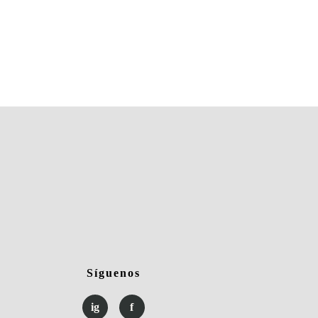
Síguenos
ig
f