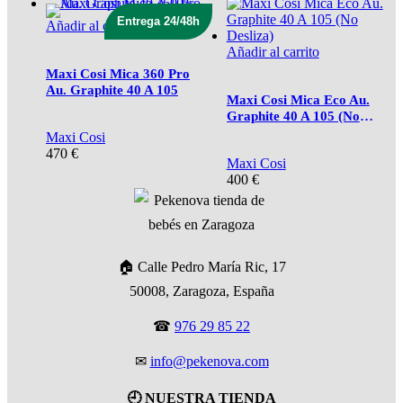
Entrega 24/48h
Añadir al carrito
Añadir al carrito
Maxi Cosi Mica 360 Pro
Au. Graphite 40 A 105
Maxi Cosi Mica Eco Au.
Graphite 40 A 105 (No
Desliza)
Maxi Cosi
470
€
Maxi Cosi
400
€
🏠 Calle Pedro María Ric, 17
50008, Zaragoza, España
☎
976 29 85 22
✉
info@pekenova.com
🕘 NUESTRA TIENDA