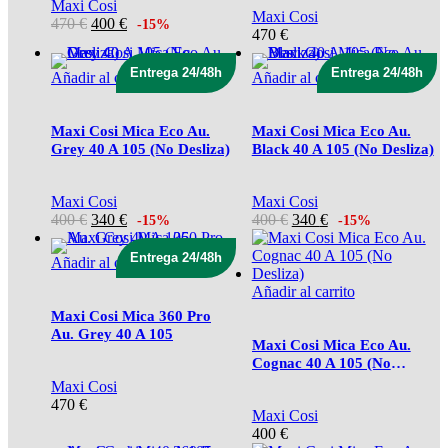
Maxi Cosi
Maxi Cosi
El
El
470
€
400
€
-15%
470
€
precio
precio
original
actual
Entrega 24/48h
Entrega 24/48h
era:
es:
Añadir al carrito
Añadir al carrito
470 €.
400 €.
Maxi Cosi Mica Eco Au.
Maxi Cosi Mica Eco Au.
Grey 40 A 105 (No Desliza)
Black 40 A 105 (No Desliza)
Maxi Cosi
Maxi Cosi
El
El
El
El
400
€
340
€
400
€
340
€
-15%
-15%
precio
precio
precio
precio
original
actual
original
actual
Entrega 24/48h
Añadir al carrito
era:
es:
era:
es:
400 €.
340 €.
400 €.
340 €.
Añadir al carrito
Maxi Cosi Mica 360 Pro
Au. Grey 40 A 105
Maxi Cosi Mica Eco Au.
Cognac 40 A 105 (No
Desliza)
Maxi Cosi
470
€
Maxi Cosi
400
€