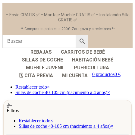
– Envío GRATIS ✅ – Montaje Mueble GRATIS ✅ – Instalación Silla
GRATIS ✅
** Compras superiores a 200€. Zaragoza y alrededores **
REBAJAS
CARRITOS DE BEBÉ
SILLAS DE COCHE
HABITACIÓN BEBÉ
MUEBLE JUVENIL
PUERICULTURA
0 productos
0 €
🗓️ CITA PREVIA
MI CUENTA
Restablecer todo
×
Sillas de coche 40-105 cm (nacimiento a 4 años)
×
Filtros
Restablecer todo
×
Sillas de coche 40-105 cm (nacimiento a 4 años)
×