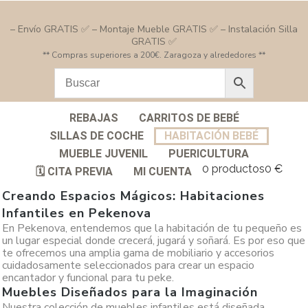
– Envío GRATIS ✅ – Montaje Mueble GRATIS ✅ – Instalación Silla
GRATIS ✅
** Compras superiores a 200€. Zaragoza y alrededores **
REBAJAS
CARRITOS DE BEBÉ
SILLAS DE COCHE
HABITACIÓN BEBÉ
MUEBLE JUVENIL
PUERICULTURA
0 productos
0 €
🗓️ CITA PREVIA
MI CUENTA
Creando Espacios Mágicos: Habitaciones
Infantiles en Pekenova
En Pekenova, entendemos que la habitación de tu pequeño es
un lugar especial donde crecerá, jugará y soñará. Es por eso que
te ofrecemos una amplia gama de mobiliario y accesorios
cuidadosamente seleccionados para crear un espacio
encantador y funcional para tu peke.
Muebles Diseñados para la Imaginación
Nuestra colección de muebles infantiles está diseñada